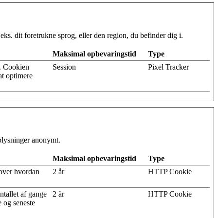
. dit foretrukne sprog, eller den region, du befinder dig i.
Maksimal opbevaringstid
Type
n. Cookien
Session
Pixel Tracker
at optimere
oplysninger anonymt.
Maksimal opbevaringstid
Type
k over hvordan
2 år
HTTP Cookie
ntallet af gange
2 år
HTTP Cookie
e og seneste