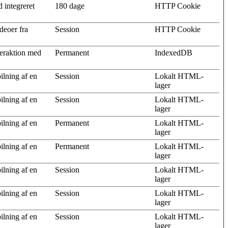
 integreret
180 dage
HTTP Cookie
ideoer fra
Session
HTTP Cookie
teraktion med
Permanent
IndexedDB
ilning af en
Session
Lokalt HTML-
lager
ilning af en
Session
Lokalt HTML-
lager
ilning af en
Permanent
Lokalt HTML-
lager
ilning af en
Permanent
Lokalt HTML-
lager
ilning af en
Session
Lokalt HTML-
lager
ilning af en
Session
Lokalt HTML-
lager
ilning af en
Session
Lokalt HTML-
lager