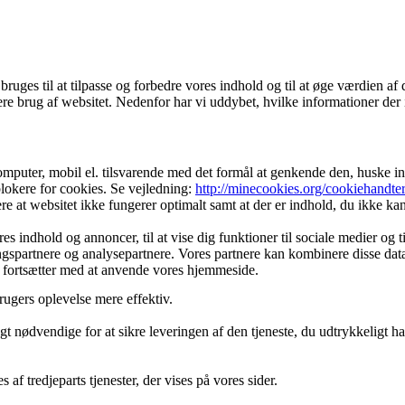
ges til at tilpasse og forbedre vores indhold og til at øge værdien af 
re brug af websitet. Nedenfor har vi uddybet, hvilke informationer der 
mputer, mobil el. tilsvarende med det formål at genkende den, huske inds
 blokere for cookies. Se vejledning:
http://minecookies.org/cookiehandte
at websitet ikke fungerer optimalt samt at der er indhold, du ikke kan f
s indhold og annoncer, til at vise dig funktioner til sociale medier og t
ngspartnere og analysepartnere. Vores partnere kan kombinere disse dat
du fortsætter med at anvende vores hjemmeside.
rugers oplevelse mere effektiv.
gt nødvendige for at sikre leveringen af den tjeneste, du udtrykkeligt h
af tredjeparts tjenester, der vises på vores sider.