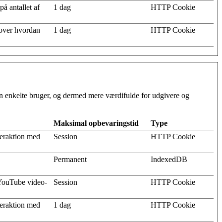
å antallet af
1 dag
HTTP Cookie
k over hvordan
1 dag
HTTP Cookie
en enkelte bruger, og dermed mere værdifulde for udgivere og
Maksimal opbevaringstid
Type
teraktion med
Session
HTTP Cookie
Permanent
IndexedDB
 YouTube video-
Session
HTTP Cookie
teraktion med
1 dag
HTTP Cookie