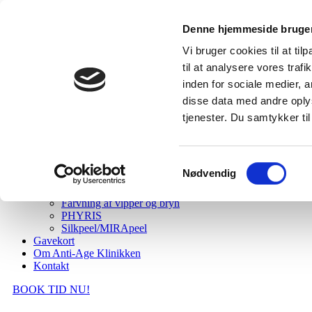
Denne hjemmeside bruger
Vi bruger cookies til at til
til at analysere vores tra
inden for sociale medier,
disse data med andre oplys
tjenester. Du samtykker t
Forside
Behandlinger
Samtykkevalg
Ansigtsbehandlinger
Nødvendig
Specialbehandlinger og Kurforløb
Voksbehandlinger
Farvning af vipper og bryn
PHYRIS
Silkpeel/MIRApeel
Gavekort
Om Anti-Age Klinikken
Kontakt
BOOK TID NU!