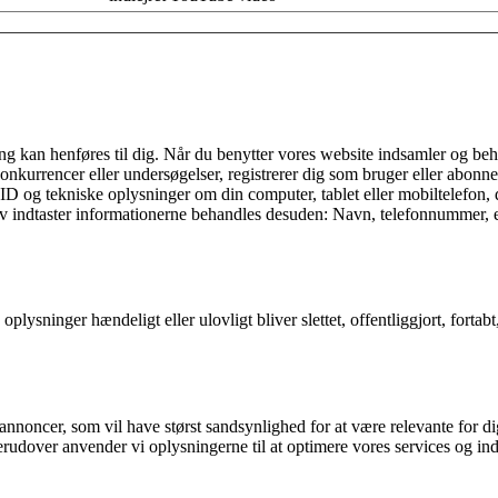
fang kan henføres til dig. Når du benytter vores website indsamler og be
onkurrencer eller undersøgelser, registrerer dig som bruger eller abonnen
ID og tekniske oplysninger om din computer, tablet eller mobiltelefon, 
selv indtaster informationerne behandles desuden: Navn, telefonnummer, e
e oplysninger hændeligt eller ulovligt bliver slettet, offentliggjort, fo
annoncer, som vil have størst sandsynlighed for at være relevante for dig
erudover anvender vi oplysningerne til at optimere vores services og in