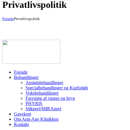
Privatlivspolitik
Forside
Privatlivspolitik
Forside
Behandlinger
Ansigtsbehandlinger
Specialbehandlinger og Kurforløb
Voksbehandlinger
Farvning af vipper og bryn
PHYRIS
Silkpeel/MIRApeel
Gavekort
Om Anti-Age Klinikken
Kontakt