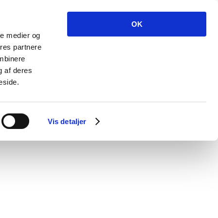
OK
ale medier og
ores partnere
ombinere
g af deres
eside.
Vis detaljer