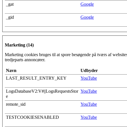
_gat
Google
_gid
Google
Marketing (14)
Marketing cookies bruges til at spore besøgende på tværs af website
tredjeparts annoncører.
Navn
Udbyder
LAST_RESULT_ENTRY_KEY
YouTube
LogsDatabaseV2:V#||LogsRequestsStor
YouTube
e
remote_sid
YouTube
TESTCOOKIESENABLED
YouTube