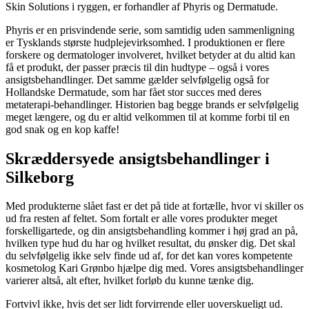
Skin Solutions i ryggen, er forhandler af Phyris og Dermatude.
Phyris er en prisvindende serie, som samtidig uden sammenligning
er Tysklands største hudplejevirksomhed. I produktionen er flere
forskere og dermatologer involveret, hvilket betyder at du altid kan
få et produkt, der passer præcis til din hudtype – også i vores
ansigtsbehandlinger. Det samme gælder selvfølgelig også for
Hollandske Dermatude, som har fået stor succes med deres
metaterapi-behandlinger. Historien bag begge brands er selvfølgelig
meget længere, og du er altid velkommen til at komme forbi til en
god snak og en kop kaffe!
Skræddersyede ansigtsbehandlinger i
Silkeborg
Med produkterne slået fast er det på tide at fortælle, hvor vi skiller os
ud fra resten af feltet. Som fortalt er alle vores produkter meget
forskelligartede, og din ansigtsbehandling kommer i høj grad an på,
hvilken type hud du har og hvilket resultat, du ønsker dig. Det skal
du selvfølgelig ikke selv finde ud af, for det kan vores kompetente
kosmetolog Kari Grønbo hjælpe dig med. Vores ansigtsbehandlinger
varierer altså, alt efter, hvilket forløb du kunne tænke dig.
Fortvivl ikke, hvis det ser lidt forvirrende eller uoverskueligt ud.