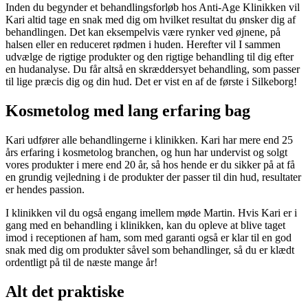
Inden du begynder et behandlingsforløb hos Anti-Age Klinikken vil
Kari altid tage en snak med dig om hvilket resultat du ønsker dig af
behandlingen. Det kan eksempelvis være rynker ved øjnene, på
halsen eller en reduceret rødmen i huden. Herefter vil I sammen
udvælge de rigtige produkter og den rigtige behandling til dig efter
en hudanalyse. Du får altså en skræddersyet behandling, som passer
til lige præcis dig og din hud. Det er vist en af de første i Silkeborg!
Kosmetolog med lang erfaring bag
Kari udfører alle behandlingerne i klinikken. Kari har mere end 25
års erfaring i kosmetolog branchen, og hun har undervist og solgt
vores produkter i mere end 20 år, så hos hende er du sikker på at få
en grundig vejledning i de produkter der passer til din hud, resultater
er hendes passion.
I klinikken vil du også engang imellem møde Martin. Hvis Kari er i
gang med en behandling i klinikken, kan du opleve at blive taget
imod i receptionen af ham, som med garanti også er klar til en god
snak med dig om produkter såvel som behandlinger, så du er klædt
ordentligt på til de næste mange år!
Alt det praktiske