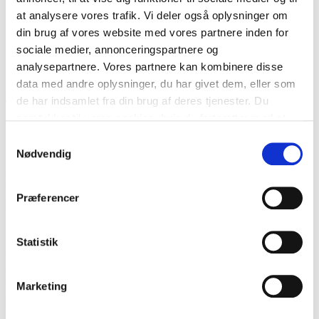
at analysere vores trafik. Vi deler også oplysninger om
din brug af vores website med vores partnere inden for
850,-
sociale medier, annonceringspartnere og
analysepartnere. Vores partnere kan kombinere disse
data med andre oplysninger, du har givet dem, eller som
Bestil
de har indsamlet fra din brug af deres tjenester. Du
samtykker til vores cookies, hvis du fortsætter med at
anvende vores hjemmeside.
Samtykkevalg
SILKPEEL BEHANDLING
Nødvendig
Mild diamantslibning med indslusning af aktive koncentrater
Præferencer
Effektiv behandling med øjeblikkeligt synlige resultater.
Silkpeel behandler effektivt:
Statistik
Aktiv Akne og ar
Rosacea
Marketing
Psoriasis