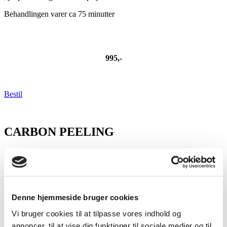
Behandlingen varer ca 75 minutter
995,-
Bestil
CARBON PEELING
ALLE ELSKER DET!
Prøv den populære Carbon Peeling med aktivt kul og frugtsyre.
Carbon Peeling er en dybdegående peeling, der virker
dybderensende og hudfornyende, mindsker forstørrede porer, virker
Denne hjemmeside bruger cookies
opstrammende og regenererende på huden!
Vi bruger cookies til at tilpasse vores indhold og
Behandlingen varer ca 30 minutter
annoncer, til at vise dig funktioner til sociale medier og til