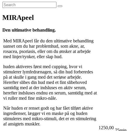
MIRApeel
Den ultimative behandling.
Med MIRApeel får du den ultimative behandling
uanset om du har problemhud, som akne, ar,
rosacea, psoriasis, eller om du ønsker at arbejde
med linjer/rynker, eller slap hud.
huden aktiveres først med cupping, hvor vi
stimulerer lymfedrænagen, så din hud forberedes
på at skulle i gang med det seriøse arbejde.
Herefter slibes din hud med et fint slibehoved
samtidig med at der indsluses en aktiv serum,
herefter indsluses endnu en serum, samtidig med at
vi ruller med fine mikro-nåle.
Når huden er renset godt og har fået tilført aktive
ingredienser, lægger vi en maske på og huden
stimuleres med mikro-stimuli, det er en stimulering
af ansigtets muskler.
1250,00
75min