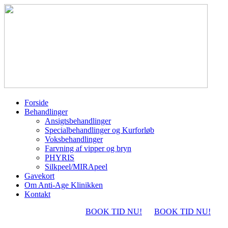
Forside
Behandlinger
Ansigtsbehandlinger
Specialbehandlinger og Kurforløb
Voksbehandlinger
Farvning af vipper og bryn
PHYRIS
Silkpeel/MIRApeel
Gavekort
Om Anti-Age Klinikken
Kontakt
BOOK TID NU!
BOOK TID NU!