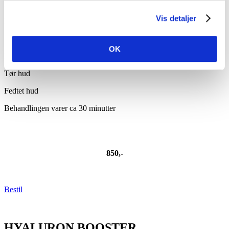
Pigmentforandringer/solskader
Vis detaljer
Eksem
Linjer og rynker
OK
Livløs/træt hud
Tør hud
Fedtet hud
Behandlingen varer ca 30 minutter
850,-
Bestil
HYALURON BOOSTER